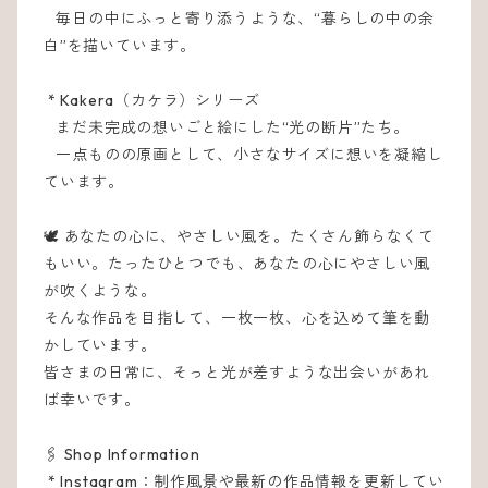
毎日の中にふっと寄り添うような、“暮らしの中の余
白”を描いています。
* Kakera（カケラ）シリーズ
まだ未完成の想いごと絵にした“光の断片”たち。
一点ものの原画として、小さなサイズに想いを凝縮し
ています。
🕊️ あなたの心に、やさしい風を。
たくさん飾らなくて
もいい。
たったひとつでも、あなたの心にやさしい風
が吹くような。
そんな作品を目指して、一枚一枚、心を込めて筆を動
かしています。
皆さまの日常に、そっと光が差すような出会いがあれ
ば幸いです。
🖇️ Shop Information
* Instagram：制作風景や最新の作品情報を更新してい