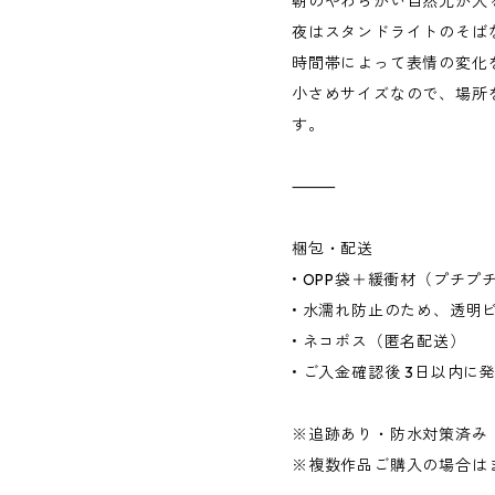
朝のやわらかい自然光が入
夜はスタンドライトのそば
時間帯によって表情の変化
小さめサイズなので、場所
す。
⸻
梱包・配送
• OPP袋＋緩衝材（プチ
• 水濡れ防止のため、透明
• ネコポス（匿名配送）
• ご入金確認後 3日以内に
※追跡あり・防水対策済み
※複数作品ご購入の場合は