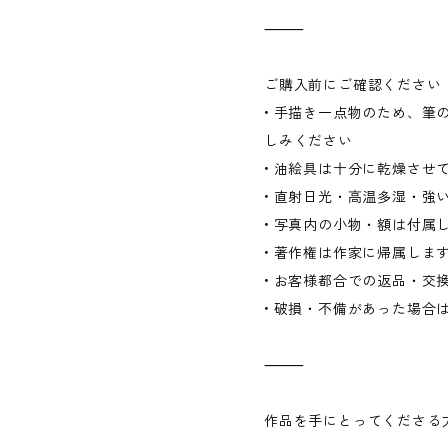
⸻
ご購入前にご確認ください
• 手描き一点物のため、筆
しみください
• 油絵具は十分に乾燥させ
• 直射日光・高温多湿・強
• 写真内の小物・額は付属
• 著作権は作家に帰属しま
• お客様都合での返品・交
• 破損・不備があった場合
⸻
作品を手にとってくださる