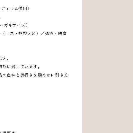
メディウム併用）
ル
m（約ハガキサイズ）
ー（ニス・艶控えめ）／退色・防塵
抑え、
自然に残しています。
品の色味と奥行きを穏やかに引き立