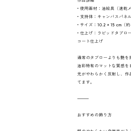
作品詳細
• 使用画材：油絵具（速乾
• 支持体：キャンバスパネ
• サイズ：10.2 × 15 c
• 仕上げ：ラピッドタブロ
コート仕上げ
通常のタブローよりも艶を
油彩特有のマットな質感を
光がやわらかく反射し、作
てます。
⸻
おすすめの飾り方